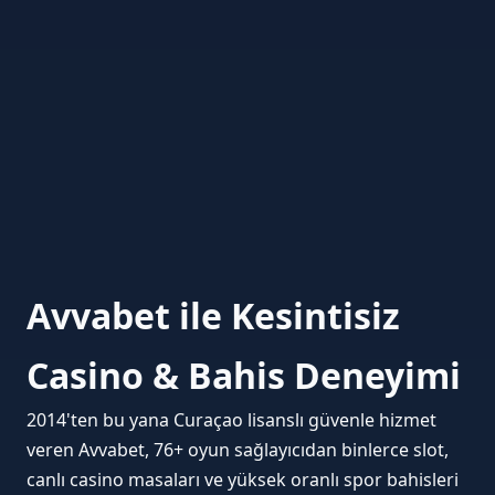
Avvabet ile
Kesintisiz
Casino & Bahis Deneyimi
2014'ten bu yana Curaçao lisanslı güvenle hizmet
veren Avvabet, 76+ oyun sağlayıcıdan binlerce slot,
canlı casino masaları ve yüksek oranlı spor bahisleri