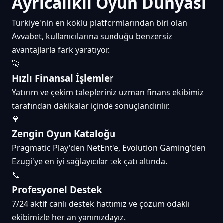
Ayrıcalıklı Oyun Dünyası
Türkiye'nin en köklü platformlarından biri olan
Avvabet, kullanıcılarına sunduğu benzersiz
avantajlarla fark yaratıyor.
🚀
Hızlı Finansal İşlemler
Yatırım ve çekim talepleriniz uzman finans ekibimiz
tarafından dakikalar içinde sonuçlandırılır.
💎
Zengin Oyun Kataloğu
Pragmatic Play'den NetEnt'e, Evolution Gaming'den
Ezugi'ye en iyi sağlayıcılar tek çatı altında.
📞
Profesyonel Destek
7/24 aktif canlı destek hattımız ve çözüm odaklı
ekibimizle her an yanınızdayız.