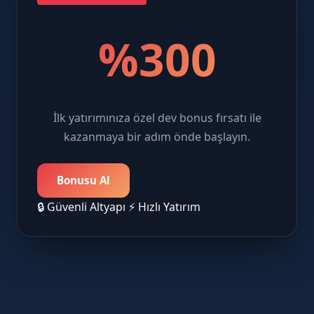
%300
İlk yatırımınıza özel dev bonus fırsatı ile
kazanmaya bir adım önde başlayın.
Bonusu Al
🔒 Güvenli Altyapı
⚡ Hızlı Yatırım