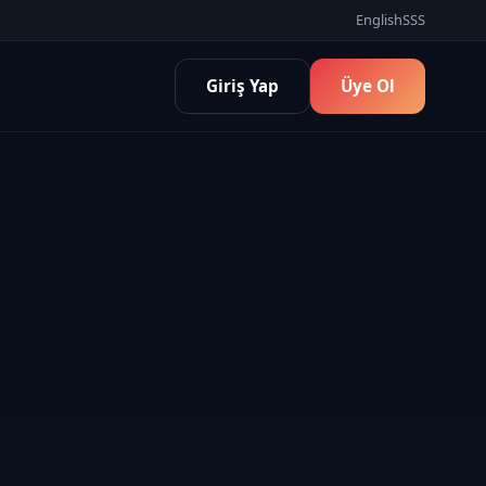
English
SSS
Giriş Yap
Üye Ol