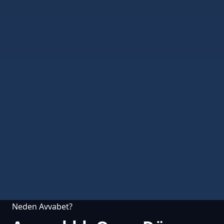
Neden Avvabet?