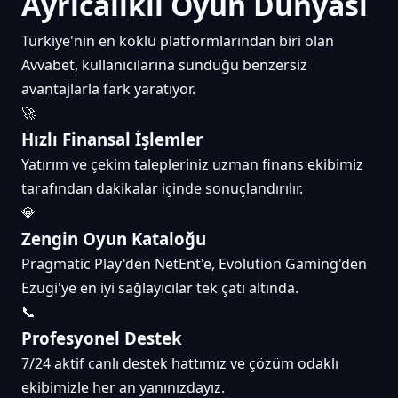
Ayrıcalıklı Oyun Dünyası
Türkiye'nin en köklü platformlarından biri olan
Avvabet, kullanıcılarına sunduğu benzersiz
avantajlarla fark yaratıyor.
🚀
Hızlı Finansal İşlemler
Yatırım ve çekim talepleriniz uzman finans ekibimiz
tarafından dakikalar içinde sonuçlandırılır.
💎
Zengin Oyun Kataloğu
Pragmatic Play'den NetEnt'e, Evolution Gaming'den
Ezugi'ye en iyi sağlayıcılar tek çatı altında.
📞
Profesyonel Destek
7/24 aktif canlı destek hattımız ve çözüm odaklı
ekibimizle her an yanınızdayız.