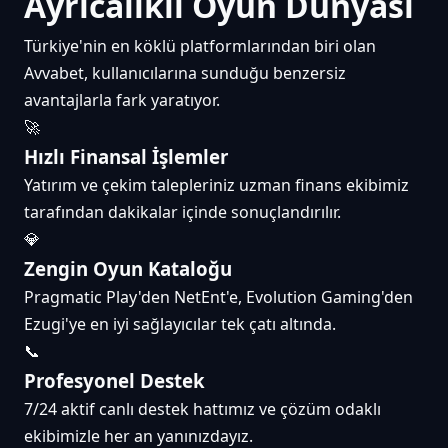
Ayrıcalıklı Oyun Dünyası
Türkiye'nin en köklü platformlarından biri olan
Avvabet, kullanıcılarına sunduğu benzersiz
avantajlarla fark yaratıyor.
🚀
Hızlı Finansal İşlemler
Yatırım ve çekim talepleriniz uzman finans ekibimiz
tarafından dakikalar içinde sonuçlandırılır.
💎
Zengin Oyun Kataloğu
Pragmatic Play'den NetEnt'e, Evolution Gaming'den
Ezugi'ye en iyi sağlayıcılar tek çatı altında.
📞
Profesyonel Destek
7/24 aktif canlı destek hattımız ve çözüm odaklı
ekibimizle her an yanınızdayız.