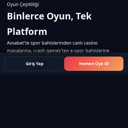
Oyun Çeşitliliği
Binlerce Oyun, Tek
Platform
Avvabet'te spor bahislerinden canlı casino
masalarına, crash games'ten e-spor bahislerine
kadar geniş bir yelpazede oyun seçenekleri sizi
Giriş Yap
Hemen Üye Ol
bekliyor.
⚽
Spor Bahisleri
Yüzlerce lig ve turnuva, yüksek oranlar