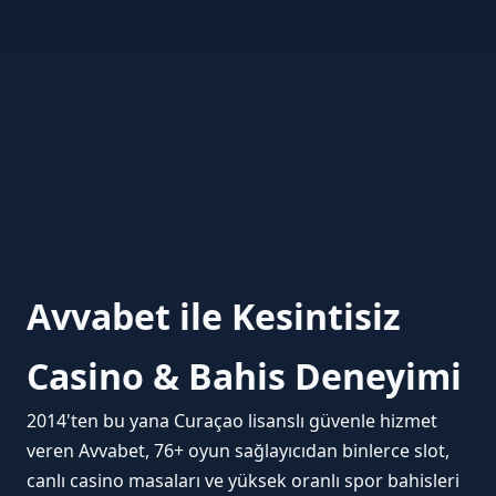
Avvabet ile
Kesintisiz
Casino & Bahis Deneyimi
2014'ten bu yana Curaçao lisanslı güvenle hizmet
veren Avvabet, 76+ oyun sağlayıcıdan binlerce slot,
canlı casino masaları ve yüksek oranlı spor bahisleri