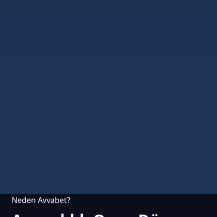
Neden Avvabet?