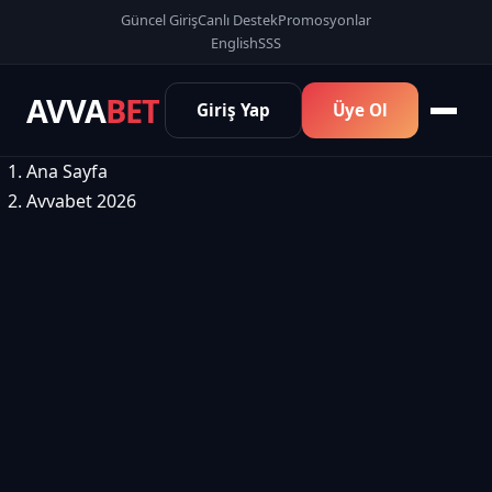
Güncel Giriş
Canlı Destek
Promosyonlar
English
SSS
AVVA
BET
Giriş Yap
Üye Ol
Ana Sayfa
Avvabet 2026