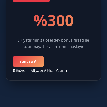
%300
İlk yatırımınıza özel dev bonus fırsatı ile
kazanmaya bir adım önde başlayın.
Bonusu Al
🔒 Güvenli Altyapı
⚡ Hızlı Yatırım