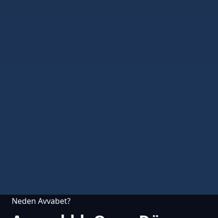
Neden Avvabet?