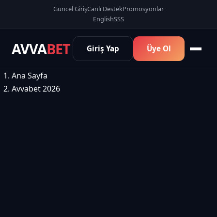
Güncel Giriş
Canlı Destek
Promosyonlar
English
SSS
AVVA
BET
Giriş Yap
Üye Ol
Ana Sayfa
Avvabet 2026