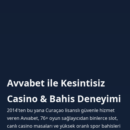
Avvabet ile
Kesintisiz
Casino & Bahis Deneyimi
2014'ten bu yana Curaçao lisanslı güvenle hizmet
veren Avvabet, 76+ oyun sağlayıcıdan binlerce slot,
canlı casino masaları ve yüksek oranlı spor bahisleri