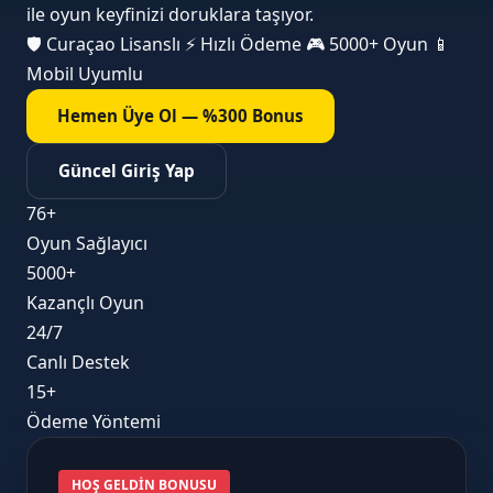
ile oyun keyfinizi doruklara taşıyor.
🛡️
Curaçao Lisanslı
⚡
Hızlı Ödeme
🎮
5000+ Oyun
📱
Mobil Uyumlu
Hemen Üye Ol — %300 Bonus
Güncel Giriş Yap
76+
Oyun Sağlayıcı
5000+
Kazançlı Oyun
24/7
Canlı Destek
15+
Ödeme Yöntemi
HOŞ GELDIN BONUSU