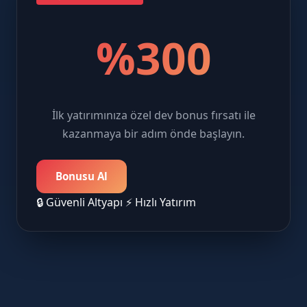
%300
İlk yatırımınıza özel dev bonus fırsatı ile
kazanmaya bir adım önde başlayın.
Bonusu Al
🔒 Güvenli Altyapı
⚡ Hızlı Yatırım