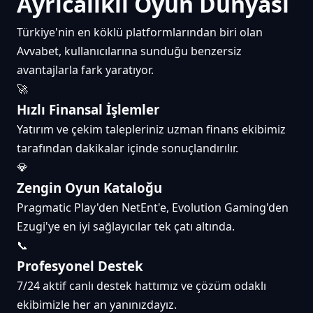
Ayrıcalıklı Oyun Dünyası
Türkiye'nin en köklü platformlarından biri olan
Avvabet, kullanıcılarına sunduğu benzersiz
avantajlarla fark yaratıyor.
🚀
Hızlı Finansal İşlemler
Yatırım ve çekim talepleriniz uzman finans ekibimiz
tarafından dakikalar içinde sonuçlandırılır.
💎
Zengin Oyun Kataloğu
Pragmatic Play'den NetEnt'e, Evolution Gaming'den
Ezugi'ye en iyi sağlayıcılar tek çatı altında.
📞
Profesyonel Destek
7/24 aktif canlı destek hattımız ve çözüm odaklı
ekibimizle her an yanınızdayız.