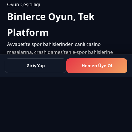
Oyun Çeşitliliği
Binlerce Oyun, Tek
Platform
Avvabet'te spor bahislerinden canlı casino
masalarına, crash games'ten e-spor bahislerine
kadar geniş bir yelpazede oyun seçenekleri sizi
Giriş Yap
Hemen Üye Ol
bekliyor.
⚽
Spor Bahisleri
Yüzlerce lig ve turnuva, yüksek oranlar