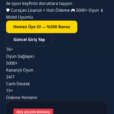
ile oyun keyfinizi doruklara taşıyor.
🛡️
Curaçao Lisanslı
⚡
Hızlı Ödeme
🎮
5000+ Oyun
📱
Mobil Uyumlu
Hemen Üye Ol — %300 Bonus
Güncel Giriş Yap
76+
Oyun Sağlayıcı
5000+
Kazançlı Oyun
24/7
Canlı Destek
15+
Ödeme Yöntemi
HOŞ GELDIN BONUSU