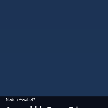
Neden Avvabet?